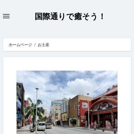
内
容
国際通りで癒そう！
を
ス
キ
ホームページ
お土産
ッ
プ