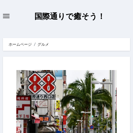
内
容
国際通りで癒そう！
を
ス
キ
ホームページ
グルメ
ッ
プ